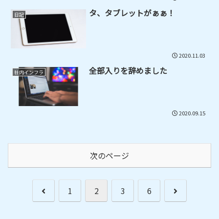
タ、タブレットがぁぁ！
日記
2020.11.03
全部入りを辞めました
社内インフラ
2020.09.15
次のページ
前
次
1
2
3
6
へ
へ