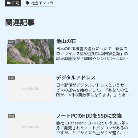
日記
社会インフラ
関連記事
他山の石
日記
日本のPCR検査の遅れについて「新型コ
ロナウイルス感染症対策専門家会議」の
尾身副座長が「韓国やシンガポールは
SARS(重症急性呼吸器症候群)やMERS(中
東呼吸器症候群)の経験があっためにPCR
検査の体制が確立していた」と述べてい
デジタルアドレス
たが、それ...
日記
日本郵便がデジタルアドレスというサー
ビスの提供を始めました。『あなたの住
所が、7桁の英数字になります。』とある
ので、住所情報を7桁の英数字に変換でき
るのだろうかと疑問を持ったあなた、か
く言う自分もそうだったのですが、それ
は勘違いです😅7桁の...
ノートPCのHDDをSSDに交換
日記
会社にPanasonic CF-NX2という2012年6
月に発売されたノートパソコンがあるの
ですが、とにかく立ち上がりが遅く、電
源を入れて使える状態になるまで5分位か