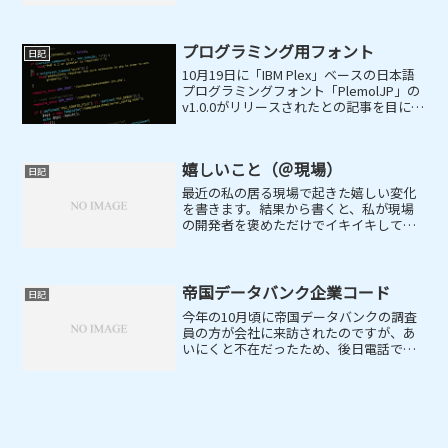
かるような代物です。そのため、ここし
ばらくは仕事で使うこともなくなってい
ま...
プログラミング用フォント
日記
10月19日に「IBM Plex」ベースの日本語
プログラミングフォント「PlemolJP」の
v1.0.0がリリースされたとの記事を目にし
ました。そこで、自分の日本語プログラ
ミングフォント変遷を公開することにし
ます。Windowsの環境ではデ...
嬉しいこと（＠現場）
日記
最近の私の居る現場で起きた嬉しい変化
を書きます。結果から書くと、私が現場
の開発者を褒めただけでイキイキしてき
たという事です。手短に調子に乗った事
を書くと、最近の私はどの現場に参画し
てもDB技術者としてはトップに君臨して
います。（笑）主にDB...
帝国データバンク企業コード
日記
今年の10月頃に帝国データバンクの調査
員の方が会社に来訪されたのですが、あ
いにくと不在だったため、後日電話での
調査(ヒアリング)となりました。帝国デー
タバンクとは過去に少なからず接点があ
ったのですが、自分たちの会社に調査員
の方が来られたのは...