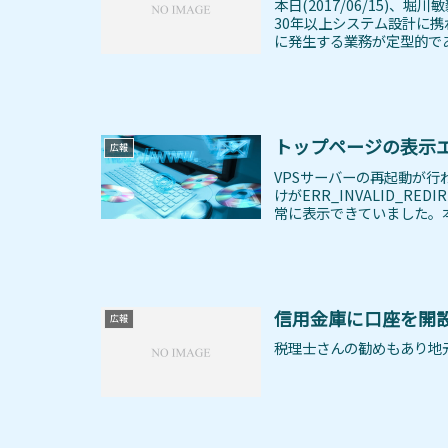
本日(2017/06/15)
30年以上システム設計に
に発生する業務が定型的であ
トップページの表示
広報
VPSサーバーの再起動が行わ
けがERR_INVALID_
常に表示できていました。本日(2
信用金庫に口座を開
広報
税理士さんの勧めもあり地