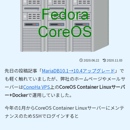
2020.06.22
2020.11.03
先日の投稿記事「
MariaDB10.1→10.4アップグレード
」で
も軽く触れていましたが、弊社のホームページやメールサ
ーバーは
ConoHa VPS
上の
CoreOS Container Linuxサーバ
ー+Docker
で運用していました。
今年の1月からCoreOS Container Linuxサーバーにメンテ
ナンスのためSSHでログインすると