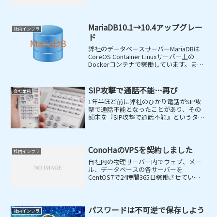
テンツはすぐに表示されるのですが、最
初の表示だと10秒程度かかっていまし
た。
MariaDB10.1→10.4アップグレー
社内インフラ
ド
弊社のデータベースサーバーMariaDBは
CoreOS Container Linuxサーバー上の
Dockerコンテナで稼働しています。ま
た、DockerコンテナのOSは軽量版Linux
のAlpine Linuxを使用しています。データ
ベー...
SIP攻撃で通話不能…再び
会社業務
1年半ほど前に弊社のひかり電話がSIP攻
撃で通話不能となったことがあり、その
顛末を『SIP攻撃で通話不能』というタイ
トルで投稿したのですが、今回再び同じ
現象が発生しました。前回行った『ip
filterで攻撃してくるIPアドレスをrejec...
ConoHaのVPSを契約しました
社内インフラ
自社内の物理サーバー内でウェブ、メー
ル、データベースの各サーバーを
CentOS7で24時間365日稼働させている
のですが、ハードウェアがサーバー用途
ではないため耐障害性に不安がありま
す。そこで、ConoHaのVPSを契約して運
用を開始しまし...
パスワードは不可逆で保存しよう
社内インフラ