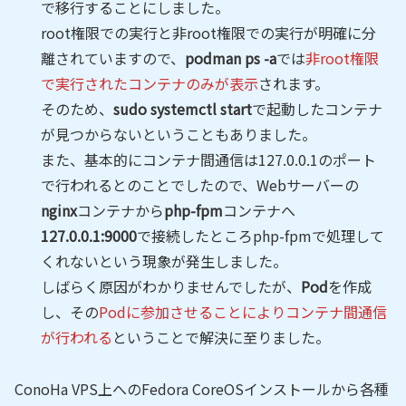
で移行することにしました。
root権限での実行と非root権限での実行が明確に分
離されていますので、
podman ps -a
では
非root権限
で実行されたコンテナのみが表示
されます。
そのため、
sudo systemctl start
で起動したコンテナ
が見つからないということもありました。
また、基本的にコンテナ間通信は127.0.0.1のポート
で行われるとのことでしたので、Webサーバーの
nginx
コンテナから
php-fpm
コンテナへ
127.0.0.1:9000
で接続したところphp-fpmで処理して
くれないという現象が発生しました。
しばらく原因がわかりませんでしたが、
Pod
を作成
し、その
Podに参加させることによりコンテナ間通信
が行われる
ということで解決に至りました。
ConoHa VPS上へのFedora CoreOSインストールから各種