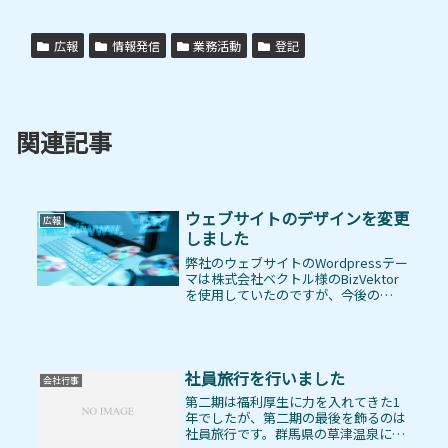
広報
情報発信
業務活動
登記
関連記事
ウェブサイトのデザインを変更
広報
しました
弊社のウェブサイトのWordpressテー
マは株式会社ベクトル様のBizVektor
を使用していたのですが、今後の
BizVektorとアップデートのお願いと
いうことで、同じく株式会社ベクトル
様のLightningに移行することにしまし
た。移...
社員旅行を行いました
会社行事
第二期は福利厚生に力を入れてきた1
年でしたが、第二期の最後を飾るのは
社員旅行です。群馬県の草津温泉に