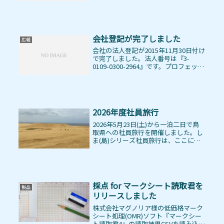
2017年10月21日(土)～22日(日)の一泊
二日の日程で行いました。
会社登記が完了しました
広報
会社の法人登記が2015年11月30日付け
で完了しました。法人番号は『3-
0109-0300-2964』です。プロフェッシ
ョナルとしての技術サービスとシステ
ムを提供してまいりますのでよろしく
お願いいたします。
2026年度社員旅行
2026年5月23日(土)から一泊二日で鳥
取県への社員旅行を開催しました。し
ま(島)シリーズ社員旅行は、ここにき
て島根の隣鳥取県という荒業を繰り出
すに至りました😱5月23日(土)羽田空港
第2ターミナル 時計塔2に朝8:00に集
合、保安検査場...
採点 for マークシート読取君を
製品
リリースしました
株式会社マグノリア様の低価格マーク
シート処理(OMR)ソフト『マークシー
ト読取君4』の読取結果CSVを読み込ん