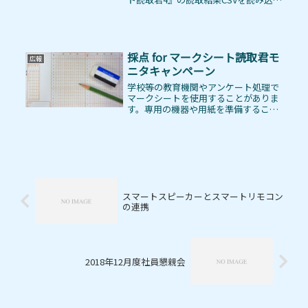
で、多彩な採点定義により採点を行
い、採点結果Excelファイルを出力す
るWindows10/11用ソフトウェア『採
点 for マー...
採点 for マークシート読取君モ
広報
ニタキャンペーン
学校等の教育機関やアンケート処理で
マークシートを使用することがありま
す。専用の機器や用紙を準備すること
なく、パソコンと市販のプリンタでマ
ークシートを作成して、市販のスキャ
ナーで読み取ることができる株式会社
マグノリア様のマークシート処理ソフ
ト...
スマートスピーカーとスマートリモコン
の連携
2018年12月度社員懇親会