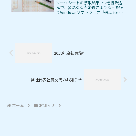
マークシートの読取結果CSVを読み込
んで、多彩な採点定義により採点を行
うWindowsソフトウェア『採点 for マ
ークシート読取君』のver2.0.0をリリ
ースしました。今までは、用紙設定、
採点設定、および採点結果出力設定を
保存するディレ...
2018年度社員旅行
弊社代表社員交代のお知らせ
ホーム
お知らせ