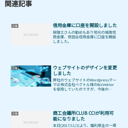
関連記事
信用金庫に口座を開設しました
広報
税理士さんの勧めもあり地元の城南信
用金庫、世田谷信用金庫に口座を開設
しました。
ウェブサイトのデザインを変更
広報
しました
弊社のウェブサイトのWordpressテー
マは株式会社ベクトル様のBizVektor
を使用していたのですが、今後の
BizVektorとアップデートのお願いと
いうことで、同じく株式会社ベクトル
様のLightningに移行することにしまし
た。移...
商工会議所CLUB CCIが利用可
広報
能になりました
本日(2017/11/1)より、福利厚生の一環