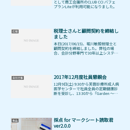
として商工会議所のCLUB CCI バフェ
プランLiteが利用可能になりました。
税理士さんと顧問契約を締結し
広報
ました
本日(2017/06/15)、堀川敏毅税理士と
顧問契約を締結しました。弊社の場
合、会計分野専門で30年以上システム
設計に携わっている業務システムのコ
ンサルタントを有していることと、
月々に発生する業務が定型的であると
いうこともあり、仕訳で困る...
2017年12月度社員懇親会
会社行事
12月9日(土) 9:30から芙蓉診療所成人病
医学センターで社員全員の定期健康診
断を受診し、13:30から『Garden ～ガ
ーデン～ 新宿店 』において2017年12
月度社員懇親会を開催しました。今回
の社員懇親会は第2期決算報告と承認
を行...
採点 for マークシート読取君
製品
ver2.0.0