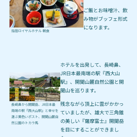
ご飯とお味噌汁、飲
み物がブッフェ形式
になります。
指宿ロイヤルホテル 朝食
ホテルを出発して、長崎鼻、
JR日本最南端の駅『西大山
駅』、開聞山麓自然公園と開
聞山を巡ります。
残念ながら頂上に雲がかかっ
長崎鼻から開聞岳、JR日本最
南端の駅『西大山駅』と幸せを
ていましたが、雄大で三角錐
運ぶ黄色いポスト、開聞山麓自
の美しい『薩摩富士』開聞岳
然公園のトカラ馬
を目にすることができまし