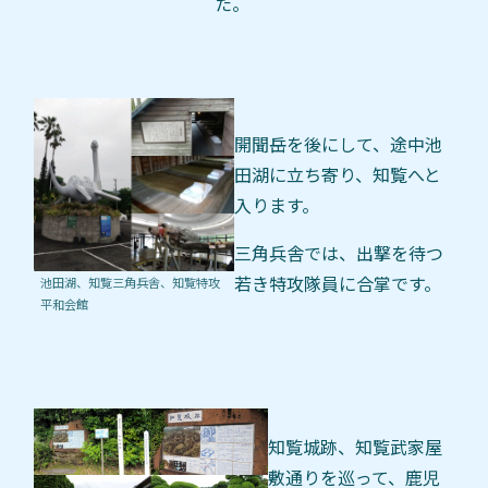
た。
開聞岳を後にして、途中池
田湖に立ち寄り、知覧へと
入ります。
三角兵舎では、出撃を待つ
若き特攻隊員に合掌です。
池田湖、知覧三角兵舎、知覧特攻
平和会館
知覧城跡、知覧武家屋
敷通りを巡って、鹿児