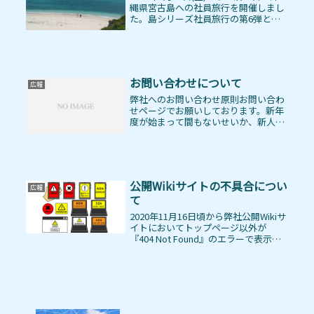
縄県宮古島への社員旅行を開催しまし
た。島シリーズ社員旅行の第6弾とな
ります。※ちなみに島シリーズとは地
名に「島」が付いているか、地理的な
「島」を目的地とするもので、いつの
間にやらシリーズ化しています...
お問い合わせについて
広報
弊社へのお問い合わせ原則お問い合わ
せページでお願いしております。新年
度が始まって間もないせいか、新人
OJTと思われる営業系企業様からの電
話が多くなっています。OJTで何らか
の名簿を使って電話をかけまくるビジ
ネスでしょうけれど、少しは相手の
こ...
公開Wikiサイトの不具合につい
広報
て
2020年11月16日頃から弊社公開Wikiサ
イトにおいてトップページ以外が
『404 Not Found』のエラーで表示で
きないという不具合が発生していまし
た。何者かの侵入によりコンテンツが
削除されたりとか、設定が書き換えら
れたりとかではな...