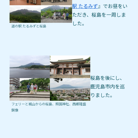
駅 たるみず
』でお昼をい
ただき、桜島を一周しま
した。
道の駅 たるみずと桜島
桜島を後にし、
鹿児島市内を巡
りました。
フェリーと城山からの桜島、照国神社、西郷隆盛
銅像