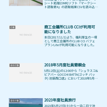
シート処理(OMR)ソフト『マークシー
ト読取君4』の読取結果CSVを読み込ん
で、多彩な採点定義により採点を行
い、採点結果Excelファイルを出力す
るWindows10/11用ソフトウェア『採
点 for マー...
商工会議所CLUB CCIが利用可
広報
能になりました
本日(2017/11/1)より、福利厚生の一環
として商工会議所のCLUB CCI バフェ
プランLiteが利用可能になりました。
2018年5月度社員懇親会
会社行事
5月12日(土)の12:00から『シュラスコ&
ビアバー GOCCHI BATTA(ゴッチ バッ
タ) 池袋西口店』において2018年5月度
社員懇親会を開催しました。今回は顧
問税理士の堀川さんをお招きし、今月
より開始されたiDeCo(個人型確定...
2023年度社員旅行
会社行事
2023年5月27日(土)から一泊二日で沖