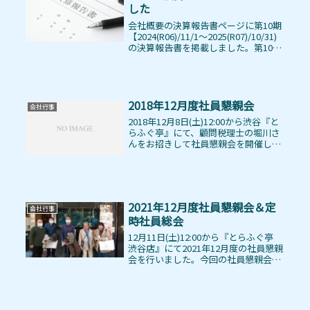
した
会社概要の決算報告書ページに第10期
【2024(R06)/11/1～2025(R07)/10/31)
の決算報告書を掲載しました。第10期
は、物価上昇の影響により販管費が増
大しましたが、SES事業の単価上昇に
より吸収することができ、営業損益
は...
2018年12月度社員懇親会
会社行事
2018年12月8日(土)12:00から渋谷『と
らふぐ亭』にて、顧問税理士の堀川さ
んをお招きして社員懇親会を開催しま
した。皆さん、久々のふぐ料理を堪能
されていました。渋谷とらふぐ亭 社員
懇親会今回の社員懇親会は第3期決算
報告と承認を行うため...
2021年12月度社員懇親会＆定
会社行事
時社員総会
12月11日(土)12:00から『とらふぐ亭
渋谷店』にて2021年12月度の社員懇親
会を行いました。今回の社員懇親会は
第6期決算報告と承認を行うための定
時社員総会を兼ねていますので、顧問
税理士の堀川さんと会計士の竹村さん
をお招きしての開催...