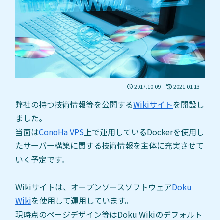
2017.10.09
2021.01.13
弊社の持つ技術情報等を公開する
Wikiサイト
を開設し
ました。
当面は
ConoHa VPS
上で運用しているDockerを使用し
たサーバー構築に関する技術情報を主体に充実させて
いく予定です。
Wikiサイトは、オープンソースソフトウェア
Doku
Wiki
を使用して運用しています。
現時点のページデザイン等はDoku Wikiのデフォルト