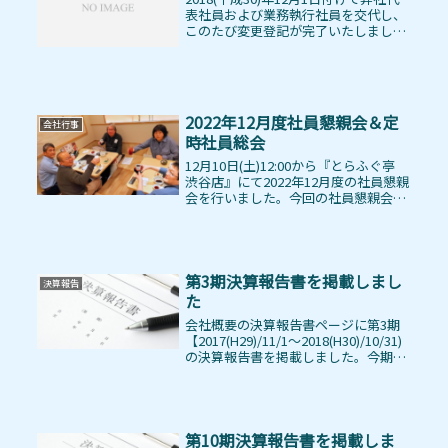
表社員および業務執行社員を交代し、
このたび変更登記が完了いたしました
ことをお知らせいたします。代表社
員 土田由美 2018(平成30)年11月30
日辞任業務執行社員 土田由美
2018(平成30)...
2022年12月度社員懇親会＆定
会社行事
時社員総会
12月10日(土)12:00から『とらふぐ亭
渋谷店』にて2022年12月度の社員懇親
会を行いました。今回の社員懇親会は
第7期決算報告と承認を行うための定
時社員総会を兼ねていますので、顧問
税理士の堀川さんと会計士の竹村さん
をお招きしての開催...
第3期決算報告書を掲載しまし
決算報告
た
会社概要の決算報告書ページに第3期
【2017(H29)/11/1～2018(H30)/10/31)
の決算報告書を掲載しました。今期よ
り消費税の課税事業者となったため消
費税分 611千円の営業利益が減少して
います。その他につきましては、ほぼ
前...
第10期決算報告書を掲載しま